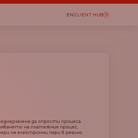
EN
CLIENT HUB
редназначена да опрости процеса
бряването на платежния процес,
фери на електронни пари в реално