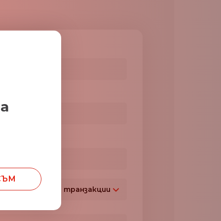
милия*
мпания*
за
. номер
+359
СЪМ
бем на месечни транзакции
България
+359