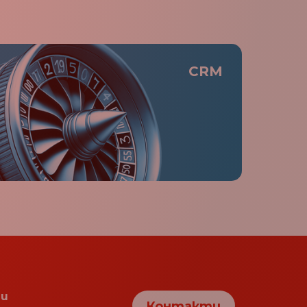
Ватикан (Светият
+379
престол)
Вануату
+678
CRM
Афганистан
+93
Узбекистан
+998
Уругвай
+598
Малки отдалечени
+1
острови на САЩ
Съединени американски
+1
щати (САЩ)
Обединеното
+44
кралство
Обединени арабски
+971
емирства
Украйна
+380
и
Контакти