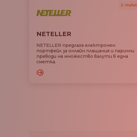
E-Wallet
NETELLER
NETELLER предлага електронен
портфейл за онлайн плащания и парични
преводи на множество валути в една
сметка.
ЗАРЕДЕТ
АРЕДЕТЕ ОЩЕ