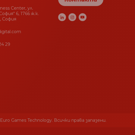
Уганда
+256
iness Center, ул.
офия“ 6, 1766 ж.к.
Тувалу
+688
, София
Острови Търкс и
+1-
Кайкос
649
igital.com
Туркменистан
+993
24 29
Турция
+90
Тунис
+216
Тринидад и Тобаго
+1-868
Тонга
+676
Токелау
+690
Того
+228
Тимор-Лесте
+670
 Euro Games Technology. Всички права запазени.
Бахамите
+1-242
Тайланд
+66