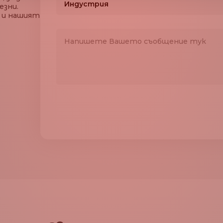
Индустрия
езни.
 и нашият
България
Търговия на дребно и електронна тър
Румъния
Туризъм и хотелиерство
Мексико
Дигитални стоки и услуги, технологии
Бразилия
iGaming & спортни залагания
Зимбабве
Партньор (ISO, ISV, PSP, Правителство
Замбия
Крипто
Йемен
Други
Западна Сахара
Острови Уолис и Футуна
Вирджински острови
(САЩ)
Вирджински острови
(Британски)