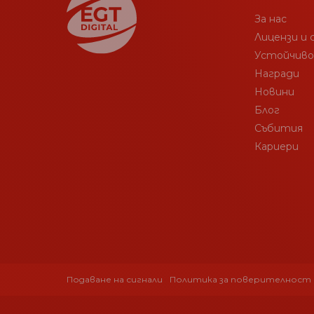
За нас
Лицензи и
Устойчив
Награди
Новини
Блог
Събития
Кариери
Подаване на сигнали
Политика за поверителност