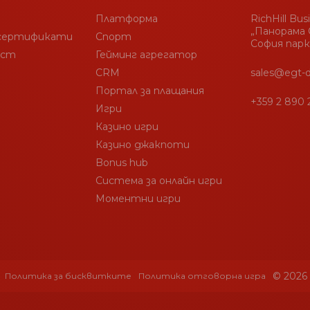
Украйна
Платформа
RichHill Bus
„Панорама С
Уганда
 сертификати
Спорт
София парк
ост
Гейминг агрегатор
Тувалу
CRM
sales@egt-d
Острови Търкс и Кайкос
Портал за плащания
+359 2 890 
Туркменистан
Игри
Казино игри
Турция
Казино джакпоти
Тунис
Bonus hub
Тринидад и Тобаго
Система за онлайн игри
Моментни игри
Тонга
Токелау
Того
Тимор-Лесте
© 2026
Политика за бисквитките
Политика отговорна игра
Бахамите