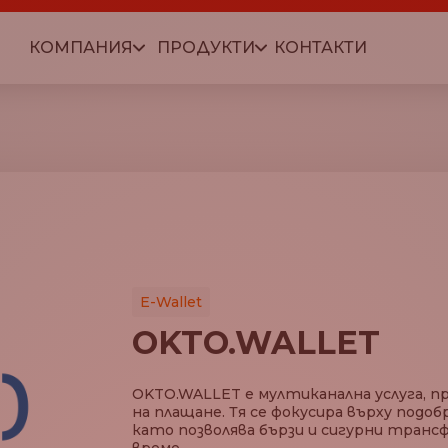
КОМПАНИЯ
ПРОДУКТИ
КОНТАКТИ
E-Wallet
OKTO.WALLET
OKTO.WALLET е мултиканална услуга, п
на плащане. Тя се фокусира върху подо
като позволява бързи и сигурни транс