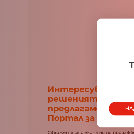
Т
Интересувате се
решенията, коит
предлагаме в наш
НА
Портал за плащан
Свържете се с екипа ни по продажби,