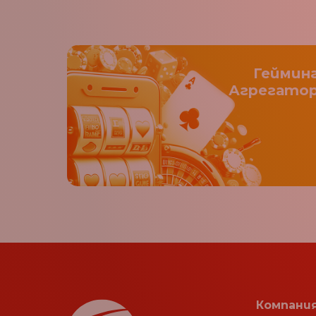
Геймин
Агрегато
Компани