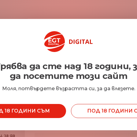
Първо Име*
Фа
Електронна поща*
Ко
рябва да сте над 18 години, 
да посетите този сайт
Работна позиция
Тел
Моля, потвърдете възрастта си, за да влезете.
 от
о
ия
Д 18 ГОДИНИ СЪМ
ПОД 18 ГОДИНИ 
Държава на регистрация
О
ия?
 за да