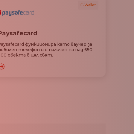
E-Wallet
Paysafecard
Paysafecard функционира като ваучер за
мобилен телефон и е наличен на над 650
000 обекта в цял свят.