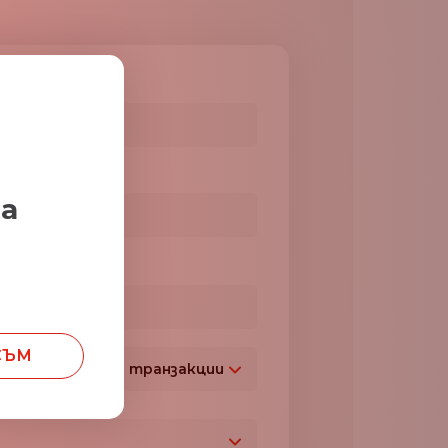
милия*
мпания*
за
. номер
+359
СЪМ
бем на месечни транзакции
България
+359
Над $5,000,000