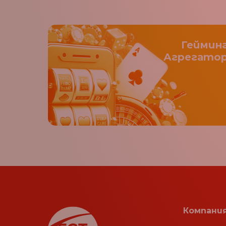
Геймин
Агрегато
Компани