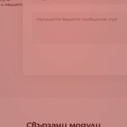
 и нашият
България
Търговия на дребно и електронна тър
Румъния
Туризъм и хотелиерство
Мексико
Дигитални стоки и услуги, технологии
Бразилия
iGaming & спортни залагания
Зимбабве
Партньор (ISO, ISV, PSP, Правителство
Замбия
Крипто
Йемен
Други
Западна Сахара
Острови Уолис и Футуна
Вирджински острови
(САЩ)
Вирджински острови
(Британски)
Свързани модули