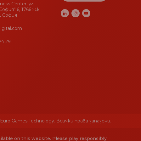
Уганда
+256
iness Center, ул.
офия“ 6, 1766 ж.к.
Тувалу
+688
, София
Острови Търкс и
+1-
Кайкос
649
igital.com
Туркменистан
+993
24 29
Турция
+90
Тунис
+216
Тринидад и Тобаго
+1-868
Тонга
+676
Токелау
+690
Того
+228
Тимор-Лесте
+670
 Euro Games Technology. Всички права запазени.
Бахамите
+1-242
Тайланд
+66
lable on this website. Please play responsibly.