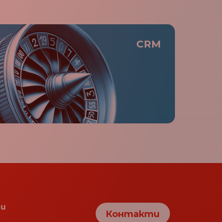
Ватикан (Светият
+379
престол)
Вануату
+678
CRM
Афганистан
+93
Узбекистан
+998
Уругвай
+598
Малки отдалечени
+1
острови на САЩ
Съединени американски
+1
щати (САЩ)
Обединеното
+44
кралство
Обединени арабски
+971
емирства
Украйна
+380
и
Контакти