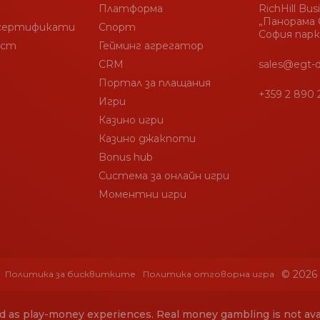
Украйна
Платформа
RichHill Bus
„Панорама С
Уганда
 сертификати
Спорт
София парк
ост
Гейминг агрегатор
Тувалу
CRM
sales@egt-d
Острови Търкс и Кайкос
Портал за плащания
+359 2 890 
Туркменистан
Игри
Казино игри
Турция
Казино джакпоти
Тунис
Bonus hub
Тринидад и Тобаго
Система за онлайн игри
Моментни игри
Тонга
Токелау
Того
Тимор-Лесте
© 2026
Политика за бисквитките
Политика отговорна игра
Бахамите
zed as play-money experiences. Real money gambling is not avai
Тайланд