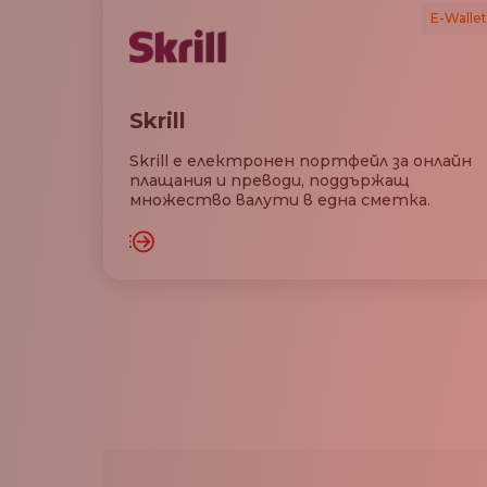
E-Wallet
Skrill
Skrill e електронен портфейл за онлайн
плащания и преводи, поддържащ
множество валути в една сметка.
АРЕДЕТЕ ОЩЕ
ЗАРЕДЕТ