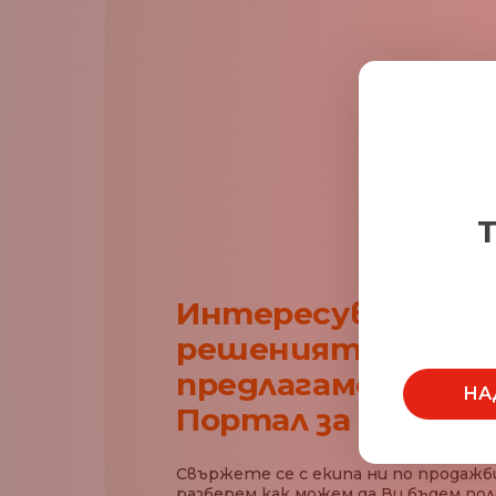
Т
Интересувате се
решенията, коит
предлагаме в наш
НА
Портал за плащан
Свържете се с екипа ни по продажби,
разберем как можем да Ви бъдем пол