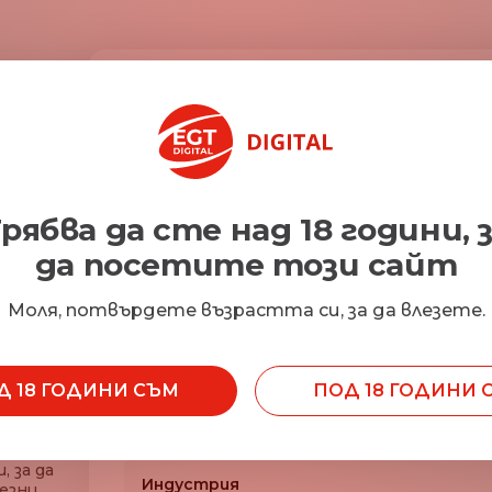
Първо Име*
Фа
Електронна поща*
Ко
рябва да сте над 18 години, 
да посетите този сайт
Работна позиция
Тел
 от
Моля, потвърдете възрастта си, за да влезете.
о
ия
Д 18 ГОДИНИ СЪМ
ПОД 18 ГОДИНИ 
Държава на регистрация
О
ия?
 за да
Индустрия
езни.