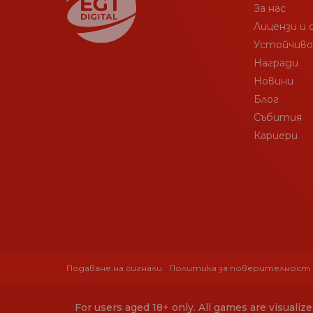
За нас
Лицензи и
Устойчив
Награди
Новини
Блог
Събития
Кариери
Подаване на сигнали
Политика за поверителност
For users aged 18+ only. All games are visuali