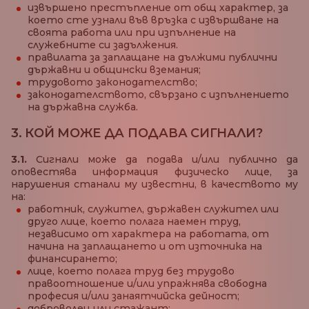
извършено престъпление от общ характер, за
което сте узнали във връзка с извършване на
своята работа или при изпълнение на
служебните си задължения.
правилата за заплащане на дължими публични
държавни и общински вземания;
трудовото законодателство;
законодателството, свързано с изпълнението
на държавна служба.
3. КОЙ МОЖЕ ДА ПОДАВА СИГНАЛИ?
3.1.
Сигнали може да подава и/или публично да
оповестява информация физическо лице, за
нарушения станали му известни, в качеството му
на:
работник, служител, държавен служител или
друго лице, което полага наемен труд,
независимо от характера на работата, от
начина на заплащането и от източника на
финансирането;
лице, което полага труд без трудово
правоотношение и/или упражнява свободна
професия и/или занаятчийска дейност;
доброволец или стажант;