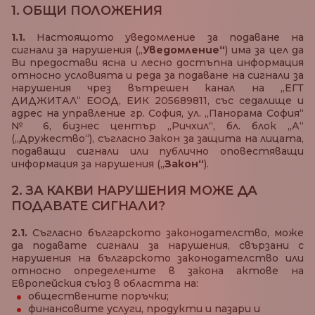
1. ОБЩИ ПОЛОЖЕНИЯ
1.1.
Настоящото уведомление за подаване на
сигнали за нарушения („
Уведомление“
) има за цел да
Ви предостави ясна и лесно достъпна информация
относно условията и реда за подаване на сигнали за
нарушения чрез вътрешен канал на „ЕГТ
ДИДЖИТАЛ“ ЕООД, ЕИК 205689811, със седалище и
адрес на управление гр. София, ул. „Панорама София“
№ 6, бизнес център „Ричхил“, бл. блок „А“
(„Дружество“), съгласно Закон за защита на лицата,
подаващи сигнали или публично оповестяващи
информация за нарушения („
Закон“
).
2. ЗА КАКВИ НАРУШЕНИЯ МОЖЕ ДА
ПОДАВАТЕ СИГНАЛИ?
2.1.
Съгласно българското законодателство, може
да подавате сигнали за нарушения, свързани с
нарушения на българското законодателство или
относно определените в закона актове на
Европейския съюз в областта на:
обществените поръчки;
финансовите услуги, продукти и пазари и