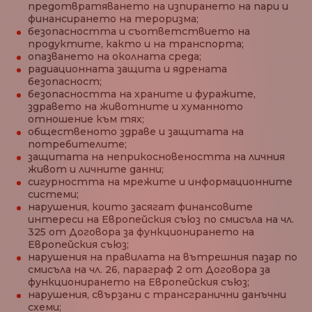
предотвратяването на изпирането на пари и
финансирането на тероризма;
безопасността и съответствието на
продуктите, както и на транспорта;
опазването на околната среда;
радиационната защита и ядрената
безопасност;
безопасността на храните и фуражите,
здравето на животните и хуманното
отношение към тях;
общественото здраве и защитата на
потребителите;
защитата на неприкосновеността на личния
живот и личните данни;
сигурността на мрежите и информационните
системи;
нарушения, които засягат финансовите
интереси на Европейския съюз по смисъла на чл.
325 от Договора за функционирането на
Европейския съюз;
нарушения на правилата на вътрешния пазар по
смисъла на чл. 26, параграф 2 от Договора за
функционирането на Европейския съюз;
нарушения, свързани с трансгранични данъчни
схеми;