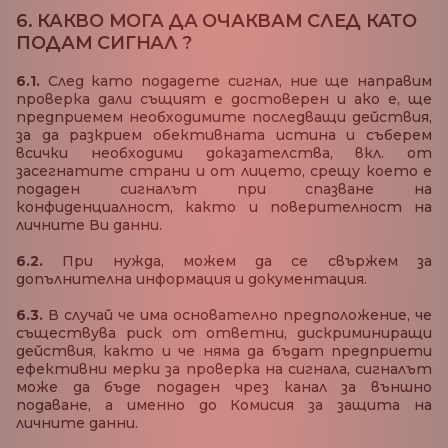
6. КАКВО МОГА ДА ОЧАКВАМ СЛЕД КАТО
ПОДАМ СИГНАЛ ?
6.1.
След като подадете сигнал, ние ще направим
проверка дали същият е достоверен и ако е, ще
предприемем необходимите последващи действия,
за да разкрием обективната истина и съберем
всички необходими доказателства, вкл. от
засегнатите страни и от лицето, срещу което е
подаден сигналът при спазване на
конфиденциалност, както и поверителност на
личните Ви данни.
6.2.
При нужда, можем да се свържем за
допълнителна информация и документация.
6.3.
В случай че има основателно предположение, че
съществува риск от ответни, дискриминиращи
действия, както и че няма да бъдат предприети
ефективни мерки за проверка на сигнала, сигналът
може да бъде подаден чрез канал за външно
подаване, а именно до Комисия за защита на
личните данни.