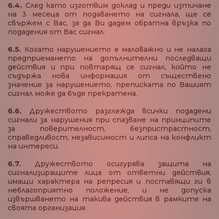
6.4.
След като изготвим доклад и преди изтичане
на 3 месеца от подаването на сигнала, ще се
свържем с Вас, за да Ви дадем обратна връзка по
подадения от Вас сигнал.
6.5.
Когато нарушението е маловажно и не налага
предприемането на допълнителни последващи
действия и при повтарящ се сигнал, който не
съдържа нова информация от съществено
значение за нарушението, преписката по Вашият
сигнал може да бъде прекратена.
6.6.
Дружеството разглежда всички подадени
сигнали за нарушения при спазване на принципите
за поверителност, безпристрастност,
справедливост, независимост и липса на конфликт
на интереси.
6.7.
Дружеството осигурява защита на
сигнализиращите лица от ответни действия,
имащи характера на репресия и поставящи ги в
неблагоприятно положение, и не допуска
извършването на такива действия в рамките на
своята организация.