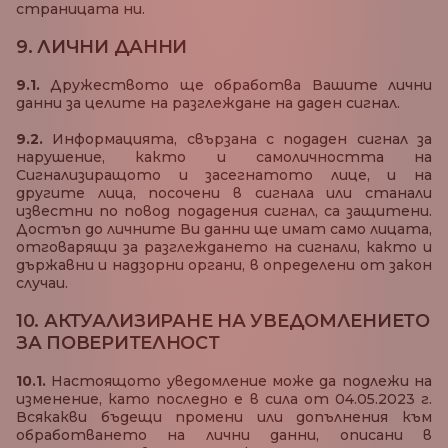
страницата ни.
9. ЛИЧНИ ДАННИ
9.1.
Дружеството ще обработва Вашите лични
данни за целите на разглеждане на даден сигнал.
9.2.
Информацията, свързана с подаден сигнал за
нарушение, както и самоличността на
Сигнализиращото и засегнатото лице, и на
другите лица, посочени в сигнала или станали
известни по повод подадения сигнал, са защитени.
Достъп до личните Ви данни ще имат само лицата,
отговарящи за разглеждането на сигнали, както и
държавни и надзорни органи, в определени от закон
случаи.
10. АКТУАЛИЗИРАНЕ НА УВЕДОМЛЕНИЕТО
ЗА ПОВЕРИТЕЛНОСТ
10.1.
Настоящото уведомление може да подлежи на
изменение, като последно е в сила от 04.05.2023 г.
Всякакви бъдещи промени или допълнения към
обработването на лични данни, описани в