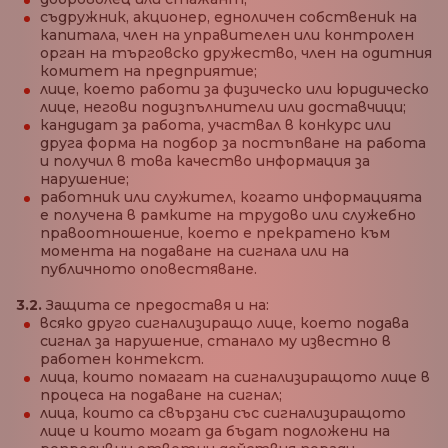
съдружник, акционер, едноличен собственик на
капитала, член на управителен или контролен
орган на търговско дружество, член на одитния
комитет на предприятие;
лице, което работи за физическо или юридическо
лице, негови подизпълнители или доставчици;
кандидат за работа, участвал в конкурс или
друга форма на подбор за постъпване на работа
и получил в това качество информация за
нарушение;
работник или служител, когато информацията
е получена в рамките на трудово или служебно
правоотношение, което е прекратено към
момента на подаване на сигнала или на
публичното оповестяване.
3.2.
Защита се предоставя и на:
всяко друго сигнализиращо лице, което подава
сигнал за нарушение, станало му известно в
работен контекст.
лица, които помагат на сигнализиращото лице в
процеса на подаване на сигнал;
лица, които са свързани със сигнализиращото
лице и които могат да бъдат подложени на