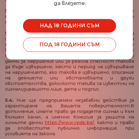
да влезете.
5.2.
При подаване на устен сигнал, ще
протоколираме същия във формуляр, който ще
помолим да разпишете.
НАД 18 ГОДИНИ СЪМ
5.3.
Сигналът трябва да съдържа най-малко: три
имена, адрес и телефон на подателя, електронен
адрес (ако има такъв), имена на лицето, срещу
ПОД 18 ГОДИНИ СЪМ
което се подава сигналът (когато се подава срещу
конкретни лица и те са известни), конкретни
данни за нарушение или за реална опасност такова
да бъде извършено, място и период на извършване
на нарушението, ако такова е извършено, описание
на деянието или обстановката и други
обстоятелства, доколкото такива са известни на
сигнализиращото лице, дата и подпис.
5.4.
Ние ще предприемем незабавни действия за
гарантиране на Вашата поверителност.В
допълнение, имате право да подадете сигнал и към
външен канал, а именно Комисия за защита на
личните данни
https://www.cpdp.bg/
, както и право
да оповестите публично информация, при
условията на Закона.