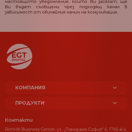
настоящото уведомление, които Ви засягат, ще
Ви бъдат съобщени чрез подходящ канал в
зависимост от обичайния начин на комуникация.
КОМПАНИЯ
ЗА НАС
ПРОДУКТИ
ЛИЦЕНЗИ И СЕРТИФИКАТИ
ПЛАТФОРМА
Контакти
УСТОЙЧИВОСТ
RichHill Business Center, ул. „Панорама София“ 6, 1766 ж.к.
СПОРТ