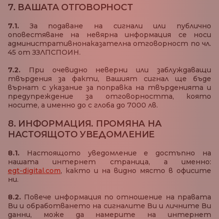
7. ВАШАТА ОТГОВОРНОСТ
7.1.
За подаване на сигнали или публично
оповестяване на невярна информация се носи
административнонаказателна отговорност по чл.
45 от ЗЗЛПСПОИН.
7.2.
При очевидно неверни или заблуждаващи
твърдения за факти, Вашият сигнал ще бъде
върнат с указание за поправка на твърденията и
предупреждение за отговорността, която
носите, а именно до с глоба до 7000 лв.
8. ИНФОРМАЦИЯ. ПРОМЯНА НА
НАСТОЯЩОТО УВЕДОМЛЕНИЕ
8.1.
Настоящото уведомление е достъпно на
нашата интернет страница, а именно:
egt-digital.com
, както и на видно място в офисите
ни.
8.2.
Повече информация по отношение на правата
Ви и обработването на сигналите Ви и личните Ви
данни, може да намерите на интернет