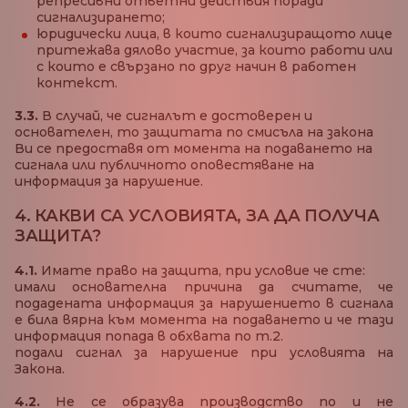
репресивни ответни действия поради
сигнализирането;
юридически лица, в които сигнализиращото лице
притежава дялово участие, за които работи или
с които е свързано по друг начин в работен
контекст.
3.3.
В случай, че сигналът е достоверен и
основателен, то защитата по смисъла на закона
Ви се предоставя от момента на подаването на
сигнала или публичното оповестяване на
информация за нарушение.
4. КАКВИ СА УСЛОВИЯТА, ЗА ДА ПОЛУЧА
ЗАЩИТА?
4.1.
Имате право на защита, при условие че сте:
имали основателна причина да считате, че
подадената информация за нарушението в сигнала
е била вярна към момента на подаването и че тази
информация попада в обхвата по т.2.
подали сигнал за нарушение при условията на
Закона.
4.2.
Не се образува производство по и не