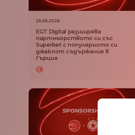
25.06.2026
EGT Digital разширява
партньорството си със
Superbet с популярното си
джакпот съдържание в
ВИЖТЕ 
Гърция
ЖТЕ ПОВЕЧЕ