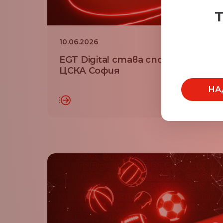
Т
10.06.2026
EGT Digital става спонсор на
ЦСКА София
НА
ЖТЕ ПОВЕЧЕ
ВИЖТЕ 