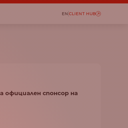
EN
CLIENT HUB
ва официален спонсор на