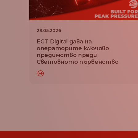
29.05.2026
EGT Digital дава на
операторите ключово
предимство преди
Световното първенство
ЖТЕ ПОВЕЧЕ
ВИЖТЕ 