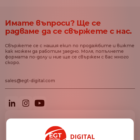
Имате въпроси? Ще се
радваме да се свържете с нас.
Свържете се с нашия екип по продажбите и вижте
как можем да работим заедно. Моля, попълнете
формата по-долу и ние ще се свържем с вас много
скоро.
sales@egt-digital.com
Име*