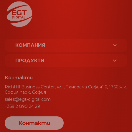
КОМПАНИЯ
ЗА НАС
ПРОДУКТИ
ЛИЦЕНЗИ И СЕРТИФИКАТИ
ПЛАТФОРМА
Контакти
УСТОЙЧИВОСТ
RichHill Business Center, ул. „Панорама София“ 6, 1766 ж.к.
СПОРТ
София парк, София
sales@egt-digital.com
НАГРАДИ
ГЕЙМИНГ АГРЕГАТОР
+359 2 890 24 29
НОВИНИ
CRM
Контакти
БЛОГ
ПОРТАЛ ЗА ПЛАЩАНИЯ