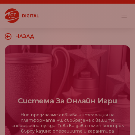
НАЗАД
Система За Онлайн Игри
Ние предлагаме гъвкава интеграция на
платформата ни, съобразена с вашите
специфични нужди. Това ви дава пълен контрол
върху казино операциите и гарантира