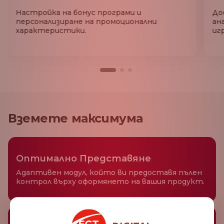
Настройка на бонус програми и
До
персонализиране на промоционални
ан
характеристики.
иг
Вземете максимума
Оптимално Представяне
Адаптивен модул, който ви предоставя пълен
контрол върху оформянето на вашия продукт.