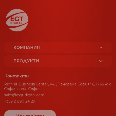
КОМПАНИЯ
ЗА НАС
ПРОДУКТИ
ЛИЦЕНЗИ И СЕРТИФИКАТИ
ПЛАТФОРМА
Контакти
УСТОЙЧИВОСТ
RichHill Business Center, ул. „Панорама София“ 6, 1766 ж.к.
СПОРТ
София парк, София
sales@egt-digital.com
НАГРАДИ
ГЕЙМИНГ АГРЕГАТОР
+359 2 890 24 29
НОВИНИ
CRM