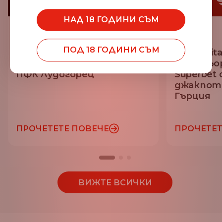
НАД 18 ГОДИНИ СЪМ
14.07.2026
25.06.2026
ПОД 18 ГОДИНИ СЪМ
EGT Digital става
EGT Digit
официален спонсор на
партньо
ПФК Лудогорец
Superbet
джакпот
Гърция
ПРОЧЕТЕТЕ ПОВЕЧЕ
ПРОЧЕТЕТ
ВИЖТЕ ВСИЧКИ