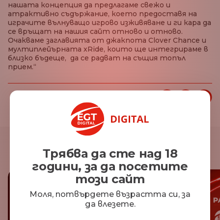
нашата концепция да предлагаме свежо и
атрактивно съдържание, което предоставя на
играчите вълнуващо игрово изживяване и ги кара да
се връщат на нашия сайт отново и отново.
Очакваме заглавията от джакпота Clover Chance и
мултиплейърната xRide, които ще интегрираме в
близко бъдеще, да се радват на същия топъл
прием.“
Споделете тази статия:
Други новини
Трябва да сте над 18
години, за да посетите
този сайт
Моля, потвърдете възрастта си, за
да влезете.