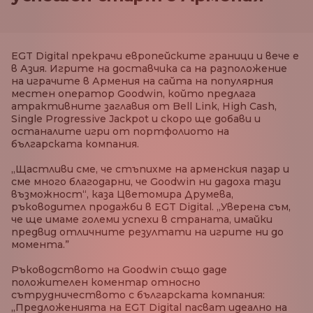
EGT Digital прекрачи европейските граници и вече е
в Азия. Игрите на доставчика са на разположение
на играчите в Армения на сайта на популярния
местен оператор Goodwin, който предлага
атрактивните заглавия от Bell Link, High Cash,
Single Progressive Jackpot и скоро ще добави и
останалите игри от портфолиото на
българската компания.
„Щастливи сме, че стъпихме на арменския пазар и
сме много благодарни, че Goodwin ни дадоха тази
възможност“, каза Цветомира Друмева,
ръководител продажби в EGT Digital. „Уверена съм,
че ще имаме големи успехи в страната, имайки
предвид отличните резултати на игрите ни до
момента.”
Ръководството на Goodwin също даде
положителен коментар относно
сътрудничеството с българската компания:
„Предложенията на EGT Digital пасват идеално на