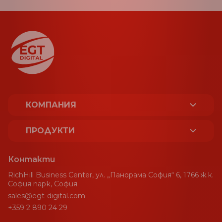
КОМПАНИЯ
ЗА НАС
ПРОДУКТИ
ЛИЦЕНЗИ И СЕРТИФИКАТИ
ПЛАТФОРМА
Контакти
УСТОЙЧИВОСТ
RichHill Business Center, ул. „Панорама София“ 6, 1766 ж.к.
СПОРТ
София парк, София
sales@egt-digital.com
НАГРАДИ
ГЕЙМИНГ АГРЕГАТОР
+359 2 890 24 29
НОВИНИ
CRM