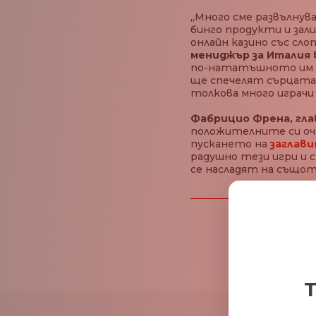
„Много сме развълнув
бинго продукти и зали
онлайн казино със сло
мениджър за Италия 
по-нататъшното им по
ще спечелят сърцата 
толкова много играчи 
Фабрицио Френа, глав
положителните си оча
пускането на
заглави
радушно тези игри и с
се насладят на същот
Т