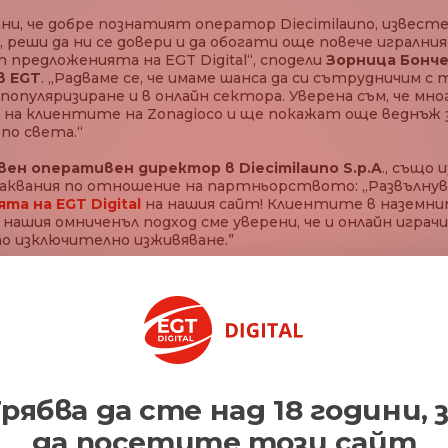
ани, че добре познатият оператор Diecimilauno, извест
, реши да ни се довери и да обогати още повече игрални
т предложенията на EGT Digital“, сподели
Зорница Бонче
в EGT
. „Радваме се, че имаме шанса да си сътрудничим с 
пуляризиране и в онлайн сектора. Уверена съм, че мно
на клиентите на Zonagioco и ще покажат още веднъж 
по света.“
ен оперативен директор в Diecimilauno S.p.A
., също 
квания по отношение на партньорството: „Развълнува
ята на EGT Digital
на нашия сайт! Клиентите в наземни
 нашия омниченъл подход сме уверени, че и онлайн игра
о изключително изживяване.”
Споделете тази
рябва да сте над 18 години, 
да посетите този сайт