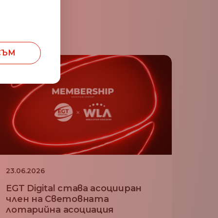
СЪМ
23.06.2026
EGT Digital става асоцииран
член на Световната
лотарийна асоциация