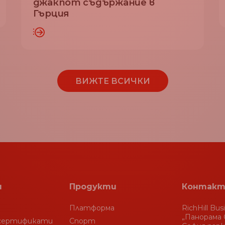
джакпот съдържание в
ПРОЧЕТЕТЕ ПОВЕ
Гърция
ПОВЕЧЕ
ВИЖТЕ ВСИЧКИ
я
Продукти
Контакт
Платформа
RichHill Bus
„Панорама С
 сертификати
Спорт