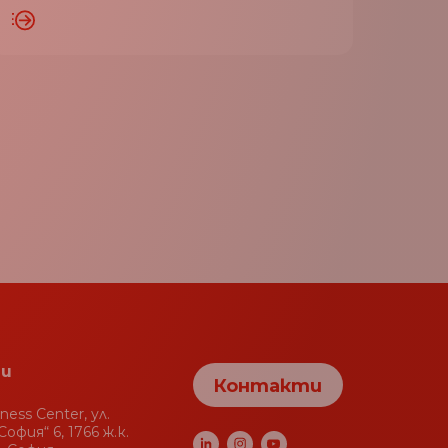
ЧЕ
и
Контакти
iness Center, ул.
офия“ 6, 1766 ж.к.