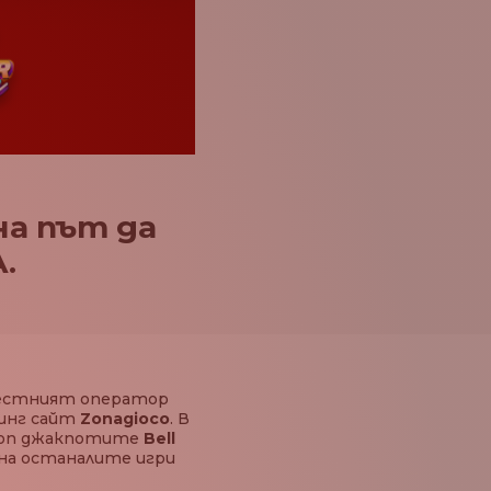
на път да
.
местният оператор
тинг сайт
Zonagioco
. В
 топ джакпотите
Bell
 на останалите игри