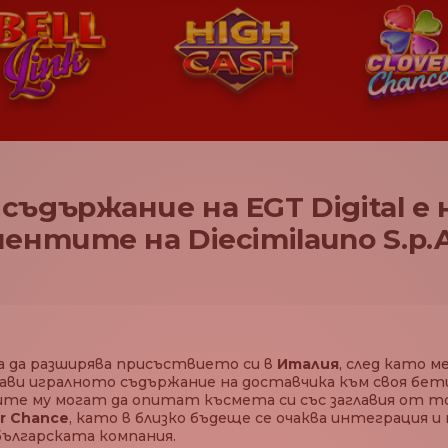
съдържание на EGT Digital е 
ентите на Diecimilauno S.p.A
 да разширява присъствието си в
Италия
, след като 
бави игралното съдържание на доставчика към своя бе
е му могат да опитат късмета си със заглавия от
er Chance
, като в близко бъдеще се очаква интеграция и
ългарската компания.