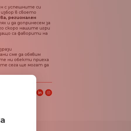
ен с успешните си
я избор в своето
ва, регионален
тях и да допринесем за
го скоро нашите игри
защо са фаворити на
изрази
ни сме да обявим
те ни обекти приеха
чите сега ще могат да
 статия:
за