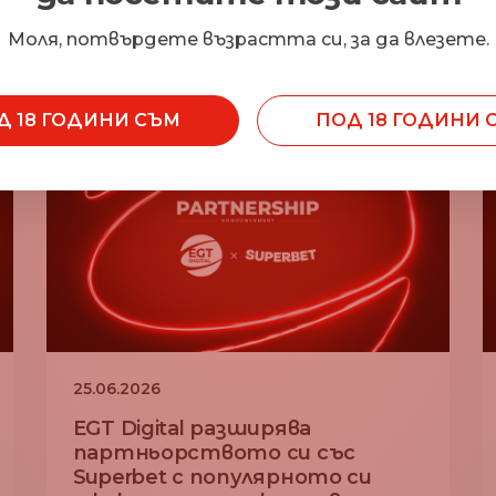
Моля, потвърдете възрастта си, за да влезете.
Д 18 ГОДИНИ СЪМ
ПОД 18 ГОДИНИ 
25.06.2026
EGT Digital разширява
партньорството си със
Superbet с популярното си