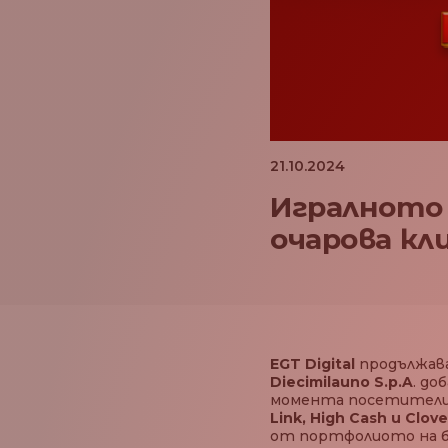
21.10.2024
Игралното 
очарова кли
EGT Digital
продължава
Diecimilauno S.p.A
. до
момента посетителит
Link, High Cash и Clov
от портфолиото на б