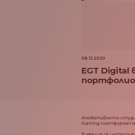
08.12.2020
EGT Digita
портфолио 
Иновативното студио з
iGaming платформата X
В нея ще се интегрир