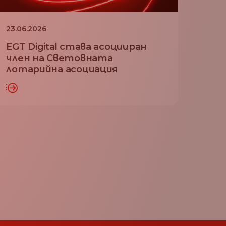
23.06.2026
EGT Digital става асоцииран
член на Световната
лотарийна асоциация
ЧЕ