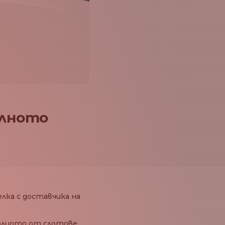
елното
лка с доставчика на
фолиото от слотове,