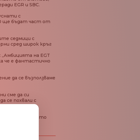
гради EGR и SBC.
уснати с
00 ще бъдат част от
ите седмици с
лярни сред широк кръг
а: „Амбицията на EGT
ака че е фантастично
ние да се възползваме
ни сме да си
а се похвали с
гия.
 период, за който