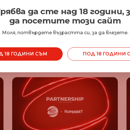
Споделете тази
рябва да сте над 18 години, 
да посетите този сайт
Моля, потвърдете възрастта си, за да влезете.
Д 18 ГОДИНИ СЪМ
ПОД 18 ГОДИНИ 