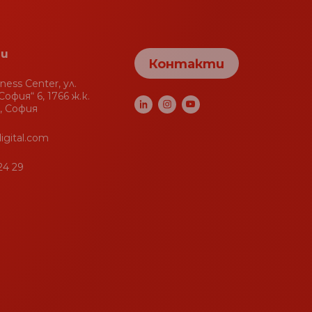
и
Контакти
iness Center, ул.
офия“ 6, 1766 ж.к.
, София
igital.com
24 29