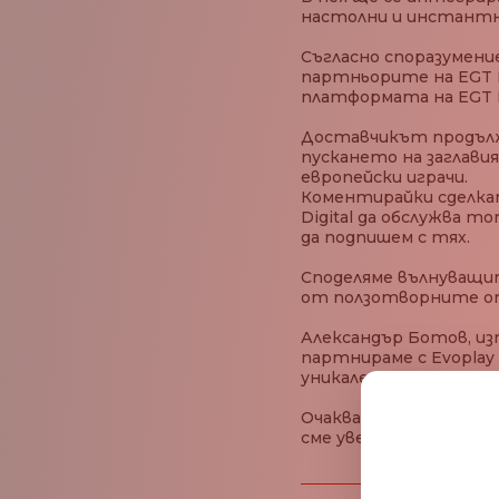
настолни и инстантни 
Съгласно споразумени
партньорите на EGT D
платформата на EGT Di
Доставчикът продължи
пускането на заглавия 
европейски играчи.
Коментирайки сделката
Digital да обслужва т
да подпишем с тях.
Споделяме вълнуващит
от ползотворните от
Александър Ботов, изп
партнираме с Evoplay 
уникален дизайн и за
Очакваме с нетърпен
сме уверени, че ще бъ