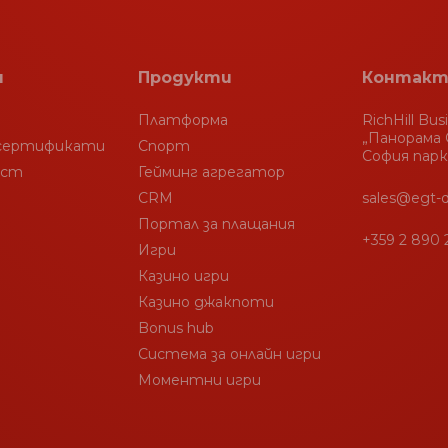
я
Продукти
Контакт
Платформа
RichHill Bus
„Панорама С
 сертификати
Спорт
София парк
ост
Гейминг агрегатор
CRM
sales@egt-d
Портал за плащания
+359 2 890 
Игри
Казино игри
Казино джакпоти
Bonus hub
Система за онлайн игри
Моментни игри