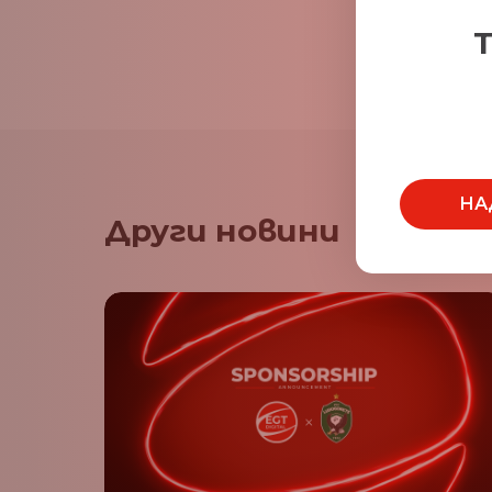
Т
НА
Други новини