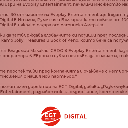
игри на Evoplay Entertainment, печелили множество на
ето, 30 от игрите на Evoplay Entertainment ще бъдат п
igital в Италия, Румъния и България, като повече от 1
gital в няколко пазара от Латинска Америка.
 да затвърждава глобалните си позиции през последн
като Jolly Treasures и Book of Keno, които вече са попу
, Владимир Малакчи, CBDO в Evoplay Entertainment, каз
оп оператори в Европа и извън нея съвпада с нашата, т
е перспективи пред компанията и очакваме с нетърпе
ношения с нашия нов партньор.“
ълнителен директор на EGT Digital, добави: „Развълнува
Entertainment, разработчик на съдържание, което може д
шеметяващи анимации, подкрепени от авторска техноло
ие да стартираме работата със студиото и да настъпи
де повече продуктивен.“