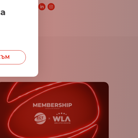
 статия:
за
СЪМ