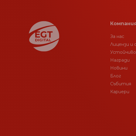
Компани
За нас
Лицензи и
Устойчив
Награди
Новини
Блог
Събития
Кариери