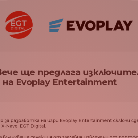
l вече ще предлага изключит
на Evoplay Entertainment
а разработка на игри Evoplay Entertainment сключи сде
-Nave, EGT Digital.
а вълнуваща селекция от заглавия, извлечени от порт