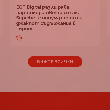
EGT Digital разширява
партньорството си със
Superbet с популярното си
джакпот съдържание в
ПРОЧЕТЕТЕ ПОВЕ
Гърция
ПОВЕЧЕ
ВИЖТЕ ВСИЧКИ