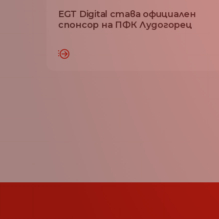
EGT Digital става официален
спонсор на ПФК Лудогорец
ТЕТЕ ПОВЕЧЕ
ПРОЧЕТЕТЕ 