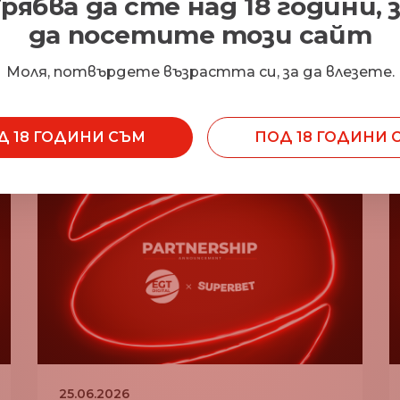
рябва да сте над 18 години, 
да посетите този сайт
Моля, потвърдете възрастта си, за да влезете.
Д 18 ГОДИНИ СЪМ
ПОД 18 ГОДИНИ 
25.06.2026