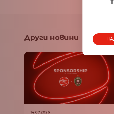
Т
Други новини
НА
14.07.2026