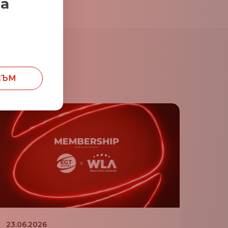
за
СЪМ
23.06.2026