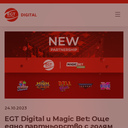
24.10.2023
EGT Digital и Magic Bet: Още
едно партньорство с голям