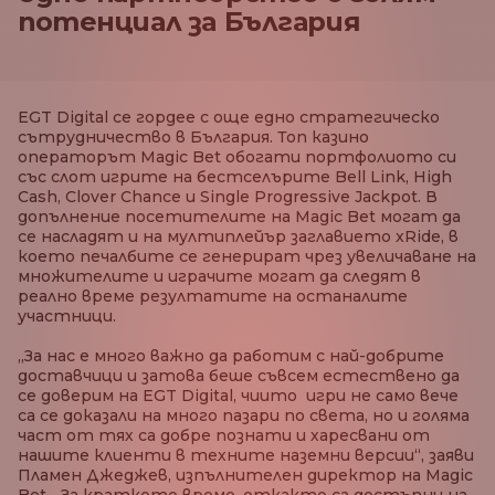
потенциал за България
EGT Digital се гордее с още едно стратегическо
сътрудничество в България. Топ казино
операторът Magic Bet обогати портфолиото си
със слот игрите на бестселърите Bell Link, High
Cash, Clover Chance и Single Progressive Jackpot. В
допълнение посетителите на Magic Bet могат да
се насладят и на мултиплейър заглавието xRide, в
което печалбите се генерират чрез увеличаване на
множителите и играчите могат да следят в
реално време резултатите на останалите
участници.
„За нас е много важно да работим с най-добрите
доставчици и затова беше съвсем естествено да
се доверим на EGT Digital, чиито игри не само вече
са се доказали на много пазари по света, но и голяма
част от тях са добре познати и харесвани от
нашите клиенти в техните наземни версии“, заяви
Пламен Джеджев, изпълнителен директор на Magic