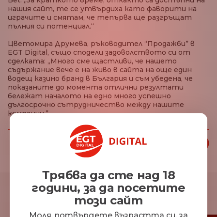
Bet. „За краткото време, откакто са достъпни на
нашия сайт, те се утвърдиха като фаворити на
играчите и смятам, че тепърва ще разгръщат
пълния си потенциал.“
Цветомира Друмева, ръководител “Продажби” в
EGT Digital, също сподели задоволството си от
сделката: „Много сме щастливи, че нашето
съдържание вече е на живо в сайта на още един
водещ казино бранд в България и съм убедена, че
показаните до момента отлични резултати
бележат началото на едно много успешно
дългосрочно сътрудничество между нашите
компании.”
Споделете тази статия:
Трябва да сте над 18
години, за да посетите
Други новини
този сайт
Моля, потвърдете възрастта си, за