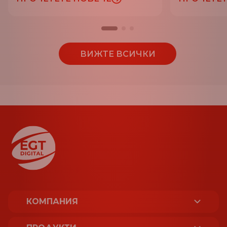
ВИЖТЕ ВСИЧКИ
КОМПАНИЯ