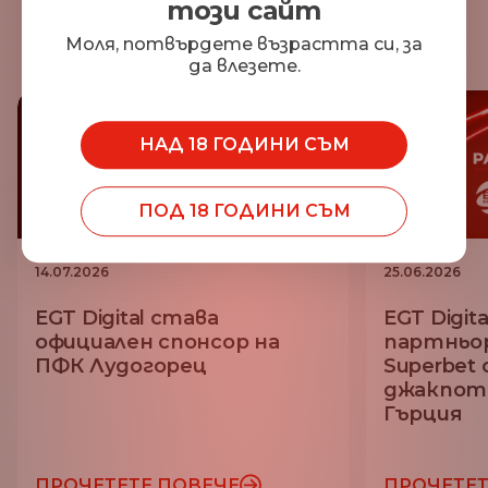
този сайт
Моля, потвърдете възрастта си, за
Други новини
да влезете.
НАД 18 ГОДИНИ СЪМ
ПОД 18 ГОДИНИ СЪМ
14.07.2026
25.06.2026
EGT Digital става
EGT Digit
официален спонсор на
партньо
ПФК Лудогорец
Superbet
джакпот
Гърция
ПРОЧЕТЕТЕ ПОВЕЧЕ
ПРОЧЕТЕТ