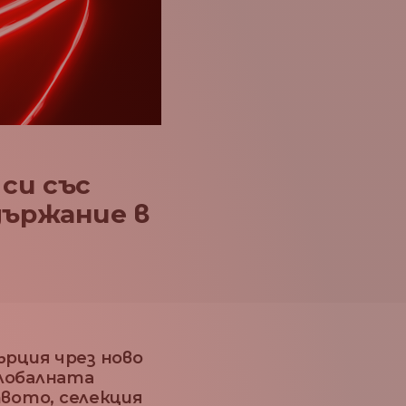
си със
държание в
ърция чрез ново
глобалната
вото, селекция