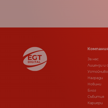
Компани
За нас
Лицензи и
Устойчив
Награди
Новини
Блог
Събития
Кариери