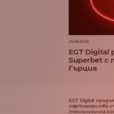
25.06.2026
EGT Digita
Superbet с
Гърция
EGT Digital прод
партньорство съ
технологична ко