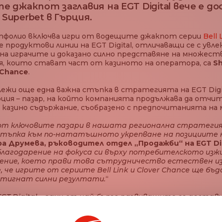
 джакпот заглавия на EGT Digital вече е д
uperbet в Гърция.
фолио включва игри от водещите джакпот серии
Bell 
продуктови линии на EGT Digital, отличаващи се с увл
на играчите и доказано силно представяне на множеств
я, които стават част от казиното на оператора, са
Sh
r Chance
.
и още една важна стъпка в стратегията на EGT Digita
ция – пазар, на който компанията продължава да отчи
казино съдържание, съобразено с предпочитанията на
 от ключовите пазари в нашата регионална стратеги
 стъпка към по-нататъшното укрепване на позициите 
 Друмева, ръководител отдел „Продажби“ на EGT Dig
 благодарение на фокуса си върху потребителското изж
ение, което прави това сътрудничество естествен из
, че игрите от сериите Bell Link и Clover Chance ще б
стигнат силни резултати.
“
T Digital – един от най-бързо развиващите се доставч
 – е още една важна стъпка в стратегията на Superbe
гатява своето дигитално развлекателно портфолио. Б