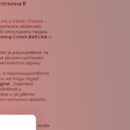
остъпна в
Link
и
Clover Chance
–
екателен геймплей,
о регулирани пазари.
ining Crown Bell Link
и
l за разширяване на
та засилен интерес
 местните играчи.
я, а партньорството
ни на този пазар
“,
ital
. „
Superbet
ивяване и
бор и за двете
ъдат отлично приети
ици на казино
t Greece
лагодарение на това