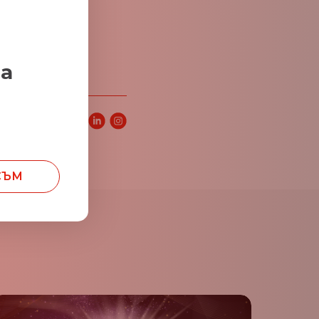
тивно и
, заяви
Ста̀тис
ето на най-
за
 статия:
СЪМ