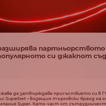
l разширява партньорството 
 популярното си джакпот съ
ължава да затвърждава присъствието си в Г
с Superbet – водещия търговски бранд на 
мпания Super. Като част от сътрудничест