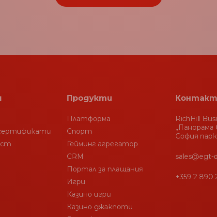
я
Продукти
Контакт
Платформа
RichHill Bus
„Панорама С
 сертификати
Спорт
София парк
ост
Гейминг агрегатор
CRM
sales@egt-d
Портал за плащания
+359 2 890 
Игри
Казино игри
Казино джакпоти