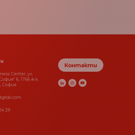
и
Контакти
iness Center, ул.
офия“ 6, 1766 ж.к.
, София
igital.com
24 29