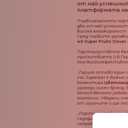
от най-успешните
платформата на S
Първоначалното порт
две от най-успешните 
висока ангажираност 
Сред първите заглави
40 Super Fruits Clove
Партньорството бележ
присъствието ѝ в Гър
към високоефективно 
„
Гърция остава един
със Superbet е важна
коментира
Цветомира
изгради силен бранд,
качественото забавл
компании. Убедени сме
от играчите и ще по
„
Партньорството с EG
съдържание в региона
непрекъснато да обо