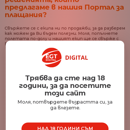
предлагаме в нашия Портал за
плащания?
Свържете се с екипа ни по продажби, за да разберем
как можем да Ви бъдем полезни. Моля, попълнете
полетата по-долу и нашият екип ще се свърже с
Вас.
Първо Име*
Трябва да сте над 18
години, за да посетите
Фамилия*
този сайт
Моля, потвърдете възрастта си, за
да влезете.
Електронна поща*
НАД 18 ГОДИНИ СЪМ