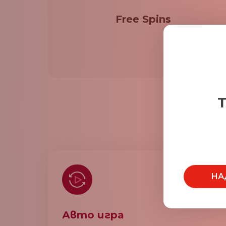
Free Spins
Т
НА
Авто игра