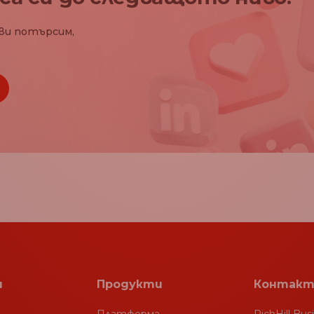
ви потърсим,
я
Продукти
Контакт
Платформа
RichHill Bus