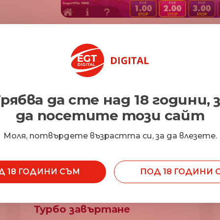
рябва да сте над 18 години, 
да посетите този сайт
Характеристики
Моля, потвърдете възрастта си, за да влезете.
Д 18 ГОДИНИ СЪМ
ПОД 18 ГОДИНИ 
Турбо завъртане