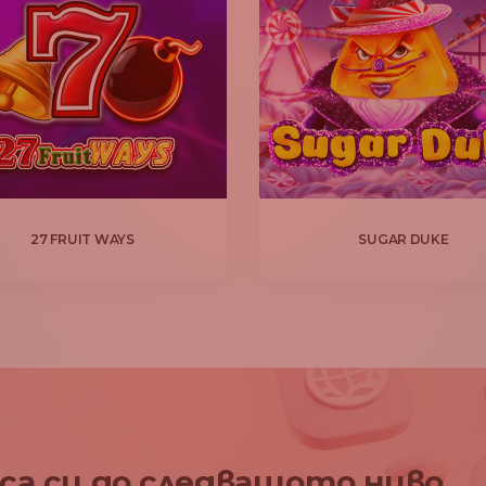
27 FRUIT WAYS
SUGAR DUKE
са си до следващото ниво.