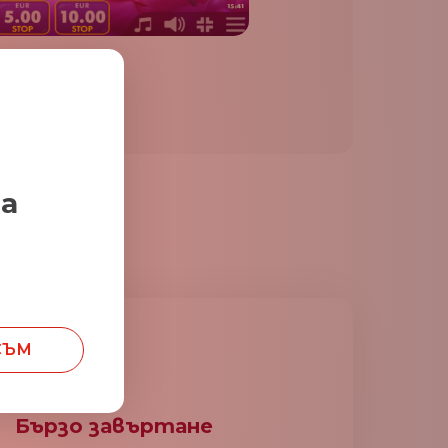
за
СЪМ
Бързо завъртане