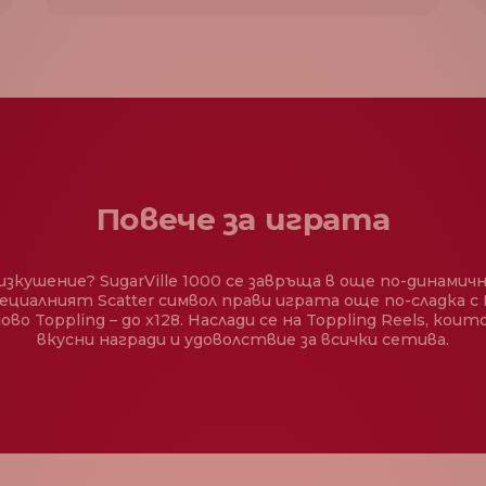
Повече за играта
 изкушение? SugarVille 1000 се завръща в още по-динамич
ециалният Scatter символ прави играта още по-сладка с Fre
во Toppling – до x128. Наслади се на Toppling Reels, кои
вкусни награди и удоволствие за всички сетива.