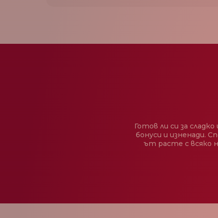
Готов ли си за сладко
бонуси и изненади. Сп
ът расте с всяко но