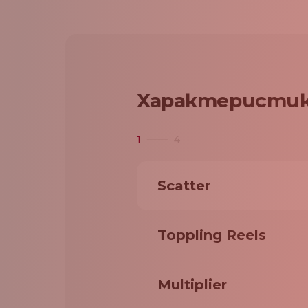
Характеристик
1
4
Scatter
Toppling Reels
Multiplier