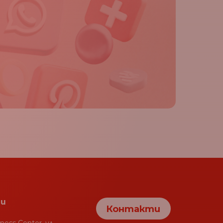
и
Контакти
iness Center, ул.