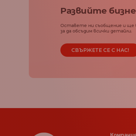
Развийте бизне
Оставете ни съобщение и ще 
за да обсъдим всички детайли.
СВЪРЖЕТЕ СЕ С НАС!
Компани