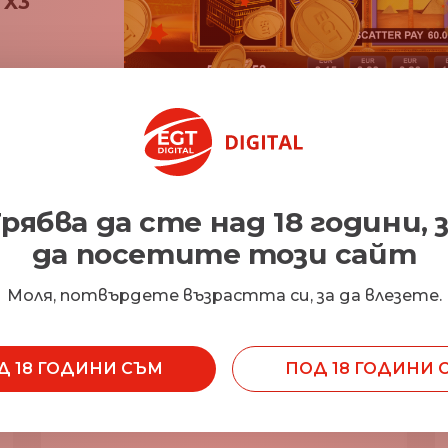
 X3
рябва да сте над 18 години, 
да посетите този сайт
Характеристики
Моля, потвърдете възрастта си, за да влезете.
Д 18 ГОДИНИ СЪМ
ПОД 18 ГОДИНИ 