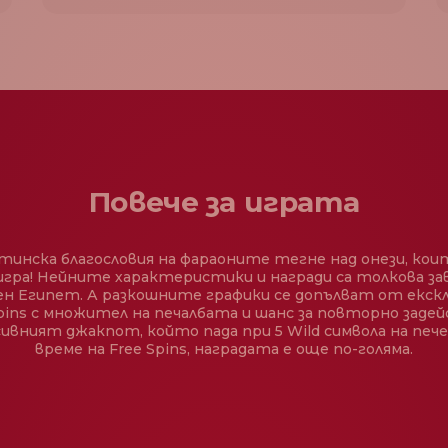
Повече за играта
стинска благословия на фараоните тегне над онези, коит
игра! Нейните характеристики и награди са толкова за
 Египет. А разкошните графики се допълват от екскл
pins с множител на печалбата и шанс за повторно заде
сивният джакпот, който пада при 5 Wild символа на печел
време на Free Spins, наградата е още по-голяма.