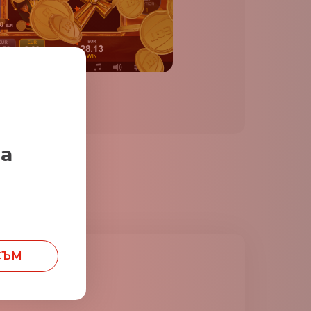
за
СЪМ