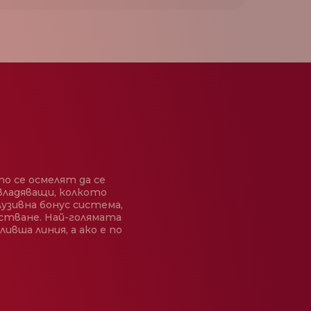
о се осмелят да се
владяващи, колкото
узивна бонус система,
йстване. Най-голямата
ивша линия, а ако е по