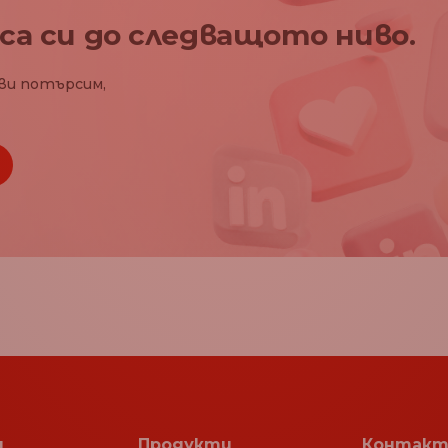
са си до следващото ниво.
ви потърсим,
я
Продукти
Контакт