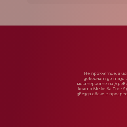
Не проклятие, а и
докоснат до тази 
мистериите на Древен
която включва Free S
звезда обаче е прогре