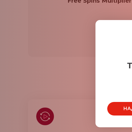
Free Spins Multiplier
Т
НА