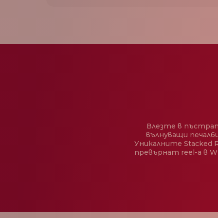
Влезте в пъстрат
вълнуващи печалби
Уникалните Stacked R
превърнат reel-а в W