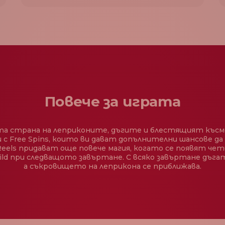
Повече за играта
а страна на леприконите, дъгите и блестящият къс
 с Free Spins, които ви дават допълнителни шансове д
eels придават още повече магия, когато се появят чет
ild при следващото завъртане. С всяко завъртане дъгата
а съкровището на леприкона се приближава.