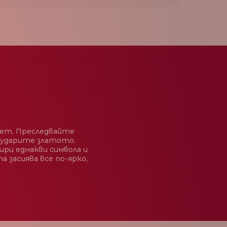
мет. Преследвайте
а ударите златото.
ири еднакви символа и
 засиява все по-ярко,