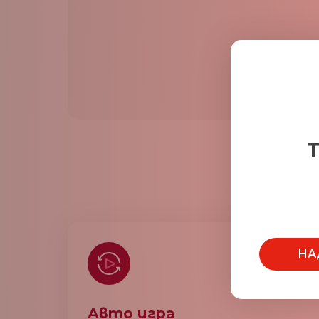
Т
НА
Авто игра