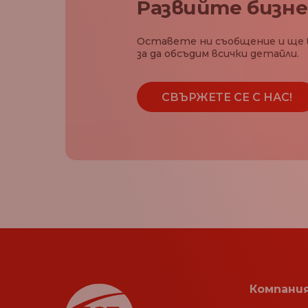
Развийте бизне
Оставете ни съобщение и ще 
за да обсъдим всички детайли.
СВЪРЖЕТЕ СЕ С НАС!
Компани