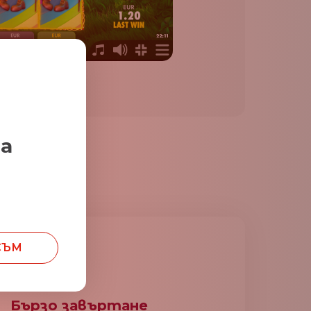
за
СЪМ
Бързо завъртане