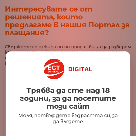
Интересувате се от
решенията, които
предлагаме в нашия Портал за
плащания?
Свържете се с екипа ни по продажби, за да разберем
как можем да Ви бъдем полезни. Моля, попълнете
полетата по-долу и нашият екип ще се свърже с
Вас.
Първо Име*
Трябва да сте над 18
години, за да посетите
този сайт
Фамилия*
Моля, потвърдете възрастта си, за
да влезете.
Електронна поща*