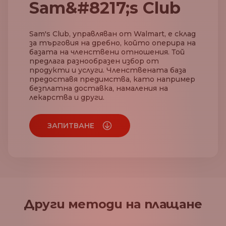
Sam&#8217;s Club
Sam's Club, управляван от Walmart, е склад
за търговия на дребно, който оперира на
базата на членствени отношения. Той
предлага разнообразен избор от
продукти и услуги. Членствената база
предоставя предимства, като например
безплатна доставка, намаления на
лекарства и други.
ЗАПИТВАНЕ
Други методи на плащане