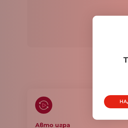
Т
НА
Авто игра