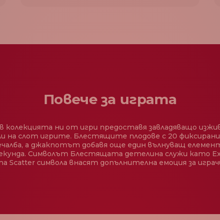
Повече за играта
 в колекцията ни от игри предoставя завладяващо изжив
ли на слот игрите. Блестящите плодове с 20 фиксирани
ечалба, а джакпотът добавя още един вълнуващ елемент
секунда. Символът Блестящата детелина служи като Expa
а Scatter символа внасят допълнителна емоция за игра