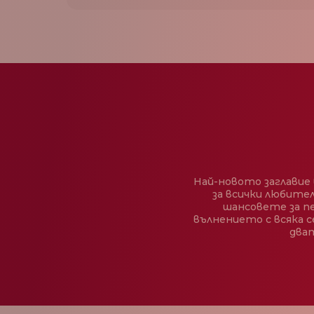
Най-новото заглавие
за всички любите
шансовете за п
вълнението с всяка 
дват