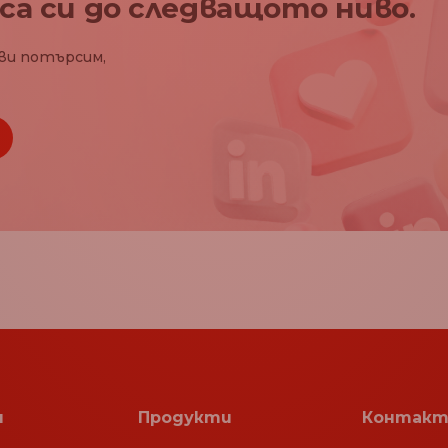
са си до следващото ниво.
ви потърсим,
я
Продукти
Контакт