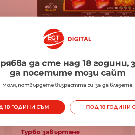
рябва да сте над 18 години, 
да посетите този сайт
Характеристики
Моля, потвърдете възрастта си, за да влезете.
Д 18 ГОДИНИ СЪМ
ПОД 18 ГОДИНИ 
Турбо завъртане