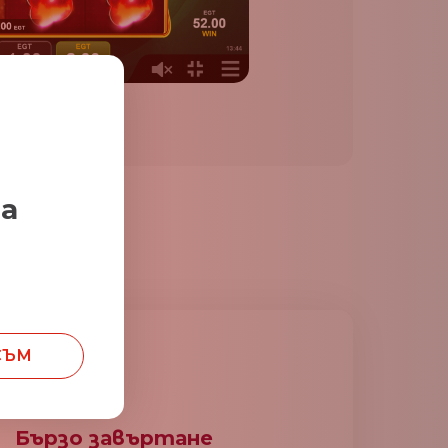
за
СЪМ
Бързо завъртане