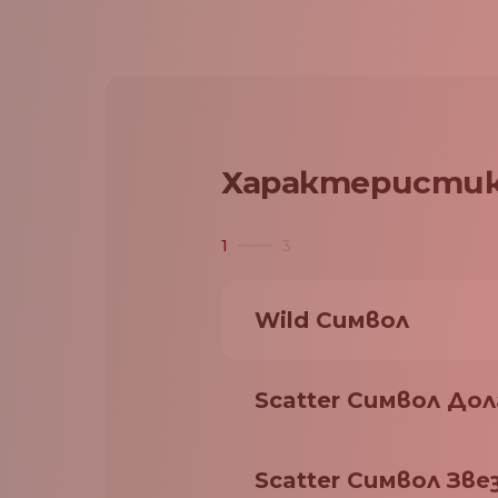
Характеристик
1
3
Wild Символ
Scatter Символ Дол
Scatter Символ Зве