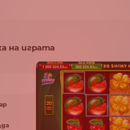
а на играта
ар
зда