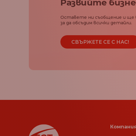
Развийте бизне
Оставете ни съобщение и ще 
за да обсъдим всички детайли.
СВЪРЖЕТЕ СЕ С НАС!
Компани