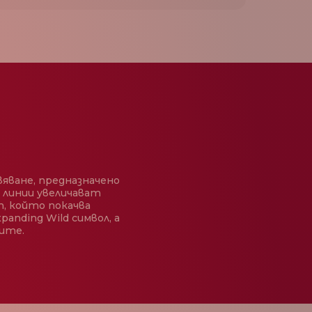
яване, предназначено
 линии увеличават
, който покачва
nding Wild символ, а
чите.